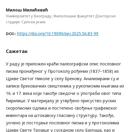
Милош Милићевић
Универзитет у Београду, Филолошки факултет Докторске
студије: Српски језик
https://doi.org/10.19090/ppj.2025.56.83-99
DOI::
Сажетак
У раду је приложен краћи палеографски опис пословног
писма пронађеног у Протоколу рођених (1837–1858) из
Цркве Светог Николе у селу Брекову. Анализирани су и
записи брековачких свештеника у рукописним књигама из
16. и 17. века који такође сведоче о употреби овог типа
ћирилице. У материјалу је утврђено присуство руских
скорописних одлика и постепено свођење графемског
инвентара на штокавску гласовну структуру. Такође,
уочено је постојање пословног писма и у протоколима
Цркве Свете Тројице у суседном селу Бјелуша, као и