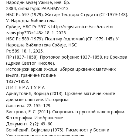
Народни музеј Ужице, инв. бр.
2384, сигнатура: РАР.НМУ-013.
НБС Рс 597 (1979). Житије Теодора Студита (СГ-1979-148).
У: Народна библиотека
Србије, НБС Рс 597. < http://registar.nb.rs/scc/izuzetni-
zapis.php?ID=148> 18. 1. 2025.
НБС Рс 589 (1979). Псалтир (одломак) (СГ-1979-145). У:
Народна библиотека Србије, НБС
Рс 589.
18. 1. 2025.
ПР (1837–1858). Протокол рођених 1837–1858. из Брекова
(Црква Светог Николе).
Историјски архив Ужице, Збирка црквених матичних
књига, граничне године
1837–1858.
Л И Т Е Р А Т У Р А
Арнаутовић, Зорица (2013). Црквене матичне књиге
ариљске општине. Историјска
баштина. 22: 155–179.
Бистрова, Е. С. (2011). Скоропись в русской палеографии.
Фотография. Изображение.
Документ. 2 (2): 49–60.
Богићевић, Војислав (1975). Писменост у Босни и
Херцеговини: од појаве словенске пи-