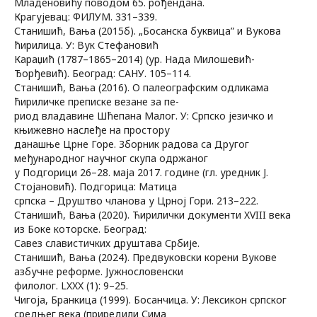
Младеновићу поводом 65. рођендана.
Крагујевац: ФИЛУМ. 331–339.
Станишић, Вања (2015б). „Босанска буквица” и Вукова
ћирилица. У: Вук Стефановић
Караџић (1787–1865–2014) (ур. Нада Милошевић-
Ђорђевић). Београд: САНУ. 105–114.
Станишић, Вања (2016). О палеографским одликама
ћириличке преписке везане за пе-
риод владавине Шћепана Малог. У: Српско језичко и
књижевно наслеђе на простору
данашње Црне Горе. Зборник радова са Другог
међународног научног скупа одржаног
у Подгорици 26–28. маја 2017. године (гл. уредник Ј.
Стојановић). Подгорица: Матица
српска – Друштво чланова у Црној Гори. 213–222.
Станишић, Вања (2020). Ћирилички документи XVIII века
из Боке которске. Београд:
Савез славистичких друштава Србије.
Станишић, Вања (2024). Предвуковски корени Вукове
азбучне реформе. Јужнословенски
филолог. LXXX (1): 9–25.
Чигоја, Бранкица (1999). Босанчица. У: Лексикон српског
средњег века (приредили Сима