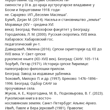
смености у IX в. до краја аустроугарске владавине у
Босни и Херцеговини 1918. годи-
не. Сарајево: ИП „Веселин Маслеша”.
Булић, Дејан М. (2014). Насеља и становништво „земље”
Моравице (XIV – средина XVI
века). Београд: Филозофски факултет у Београду.
Городилова, Л. М. (2000). Русская скоропись XVII века.
Хабаровск: Хабаровский гос.
педагогический ун-т.
Давидовић, Милена (2016). Српски скрипторији од XII до
XVII века. У: Свет српске
рукописне књиге (XII–XVII век). Београд: САНУ. 105–114.
Ђорђић, Петар (1971). Историја српске ћирилице:
палеографско-филолошки прилози.
Београд: Завод за издавање уџбеника.
Ђоковић, Милојко П. и др. (1997). Бреково: 1476–1896–
1996. Београд: Одбор САНУ за
проучавање села.
Жуков, А. Е., Корогодина, М. В., Подковырова, В. Г. (2023).
Рукописная книга в восточ-
нославянских землях. Санкт-Петербург: Альянс-Архео.
Ивић, Павле и Вера Јерковић (1981). Правопис