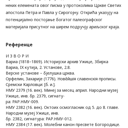
неких елемената овог писма у протоколима Цркве Светих
апостола Петра и Павла у Сирогојну. Открића указују на
потенцијално постојање богатог палеографског
материјала присутног на ширем подручју ариљског краја.
Референце
И З В О Р И
Вариа (1818–1869). Историјски архив Ужице, Збирка
Вариа, IX кутија, 2. Установе, 2.8.
Верске установе – бјелушка црква.
Орфелин, Захарије (1776). Новěйшія славенскія прописы.
Сремски Карловци: [б. и.].
НМУ 2379 (16. век). Минеј за месец април. Народни музеј
Ужице, инв. бр. 2379, сигнату-
ра: РАР.НМУ-009.
НМУ 2382 (16. век). Октоих осмогласник од 5. до 8. главе.
Народни музеј Ужице, инв.
бр. 2382, сигнатура: РАР.НМУ-012.
НМУ 2384 (17. век). Молебни канон пресвете Богородице.