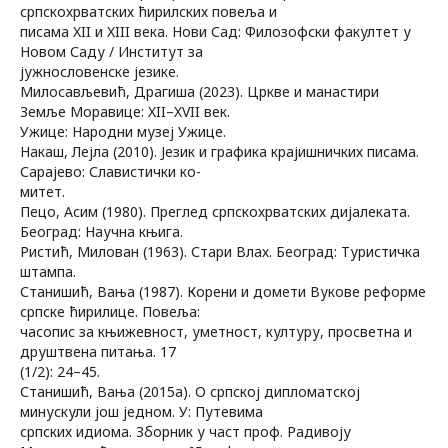
српскохрватских ћирилских повеља и
писама XII и XIII века. Нови Сад: Филозофски факултет у
Новом Саду / Институт за
јужнословенске језике.
Милосављевић, Драгиша (2023). Цркве и манастири
Земље Моравице: XII–XVII век.
Ужице: Народни музеј Ужице.
Накаш, Лејла (2010). Језик и графика крајишничких писама.
Сарајево: Славистички ко-
митет.
Пецо, Асим (1980). Преглед српскохрватских дијалеката.
Београд: Научна књига.
Ристић, Милован (1963). Стари Влах. Београд: Туристичка
штампа.
Станишић, Вања (1987). Корени и домети Вукове реформе
српске ћирилице. Повеља:
часопис за књижевност, уметност, културу, просветна и
друштвена питања. 17
(1/2): 24–45.
Станишић, Вања (2015а). О српској дипломатској
минускули још једном. У: Путевима
српских идиома. Зборник у част проф. Радивоју