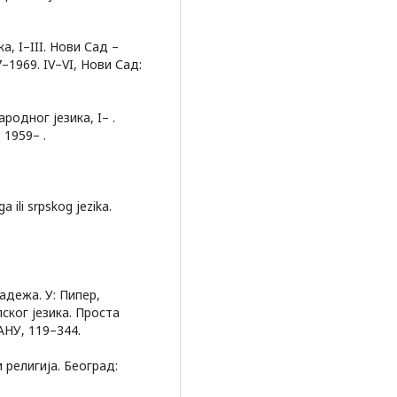
, I–III. Нови Сад –
–1969. IV–VI, Нови Сад:
одног језика, I– .
 1959– .
a ili srpskog jezika.
адежа. У: Пипер,
пског језика. Проста
АНУ, 119–344.
 религија. Београд: