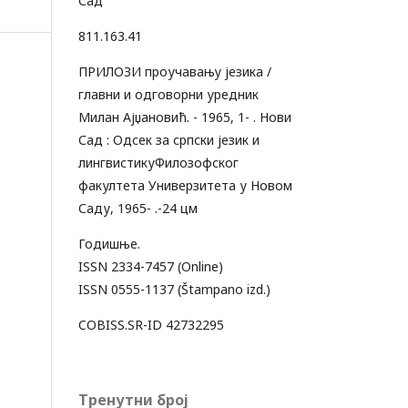
Сад
811.163.41
ПРИЛОЗИ проучавању језика /
главни и одговорни уредник
Милан Ајџановић. - 1965, 1- . Нови
Сад : Одсек за српски језик и
лингвистикуФилозофског
факултета Универзитета у Новом
Саду, 1965- .-24 цм
Годишње.
ISSN 2334-7457 (Online)
ISSN 0555-1137 (Štampano izd.)
COBISS.SR-ID 42732295
Тренутни број