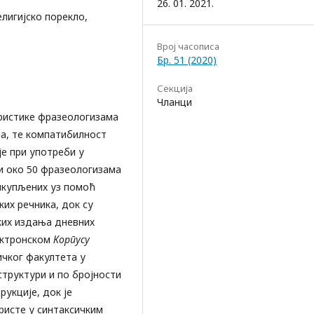
26. 01. 2021.
лигијско порекло,
Bрој часописа
Бр. 51 (2020)
Секција
Чланци
еристике фразеологизама
ла, те компатибилност
е при употреби у
и око 50 фразеологизама
рикупљених уз помоћ
их речника, док су
ких издања дневних
ектронском
Корпусу
чког факултета у
структури и по бројности
укције, док је
ристе у синтаксичким