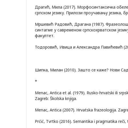
Драгић, Мила (2017). Морфосинтаксичка обел
српском језику. Прилози проучавању језика, бр.
Мршевић Радовић, Драгана (1987). Фразеолош
синтагме у савременом српскохрватском језик
факултет.
Тодоровић, Ивица и Александра Павићевић (20
Шипка, Милан (2010). Зашто се каже? Нови Сад
*
Menac, Antica et al. (1979). Rusko-hrvatski ili srpsk
Zagreb: Školska knjiga.
Menac, Antica (2007). Hrvatska frazeologija. Zagr
Prćić, Tvrtko (2016). Semantika i pragmatika reči, 