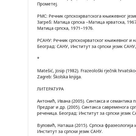
Прометеј.
РМС: Речник српскохрватскога књижевног језика
Загреб: Матица српска –Матица хрватска, 1967
Матица српска, 1971–1976.
РСАНУ: Речник српскохрватског књижевног и нар
Београд: САНУ, Институт за српски језик САНУ,
*
Matešić, Josip (1982). Frazeološki rječnik hrvatskog
Zagreb: Školska knjiga.
ЛИТЕРАТУРА
Антонић, Ивана (2005). Синтакса и семантика п
Предраг и др. (2005). Синтакса савременога ср
реченица. Београд: Институт за српски језик С
Вуловић, Наташа (2015). Српска фразеологија и
Институт за српски језик САНУ.