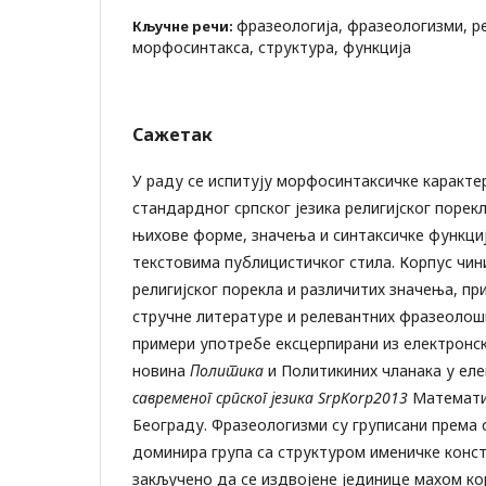
фразеологија, фразеологизми, ре
Кључне речи:
морфосинтакса, структура, функција
Сажетак
У раду се испитују морфосинтаксичке каракт
стандардног српског језика религијског порек
њихове форме, значења и синтаксичке функциј
текстовима публицистичког стила. Корпус чин
религијског порекла и различитих значења, п
стручне литературе и релевантних фразеолошк
примери употребе ексцерпирани из електронс
новина
Политика
и Политикиних чланака у ел
савременог српског језика SrpKorp2013
Математи
Београду. Фразеологизми су груписани према 
доминира група са структуром именичке констр
закључено да се издвојене јединице махом ко