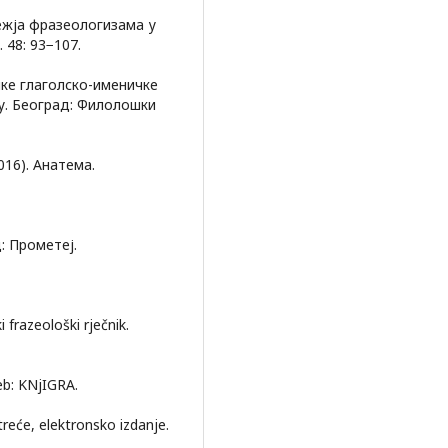
ежја фразеологизама у
 48: 93−107.
ке глаголско-именичке
у. Београд: Филолошки
16). Анатема.
: Прометеј.
i frazeološki rječnik.
eb: KNjIGRA.
treće, elektronsko izdanje.