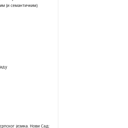
им (и семантичким)
Саду
рпског језика. Нови Сад: